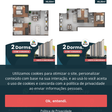
Utilizamos cookies para otimizar o site, personalizar
conteúdo com base na sua interação, e ao usá-lo você aceita
o uso de cookies e concorda com a política de privacidade
ao enviar informações pessoais.
Atendimento por WhatsApp
© 2026 | Residencial Boa Vista | Todos os direitos reservados
Ok, entendi.
Central de
Simule seu
Confira a
Atendimento
Financiamento
Localização
Política de Privacidade